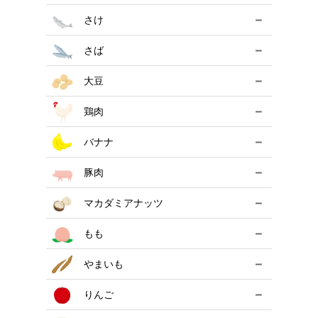
－
さけ
－
さば
－
大豆
－
鶏肉
－
バナナ
－
豚肉
－
マカダミアナッツ
－
もも
－
やまいも
－
りんご