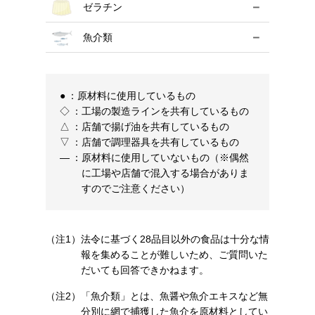
－
ゼラチン
－
魚介類
●
：
原材料に使用しているもの
◇
：
工場の製造ラインを共有しているもの
△
：
店舗で揚げ油を共有しているもの
▽
：
店舗で調理器具を共有しているもの
―
：
原材料に使用していないもの（※偶然
に工場や店舗で混入する場合がありま
すのでご注意ください）
（注1）
法令に基づく28品目以外の食品は十分な情
報を集めることが難しいため、ご質問いた
だいても回答できかねます。
（注2）
「魚介類」とは、魚醤や魚介エキスなど無
分別に網で捕獲した魚介を原材料としてい