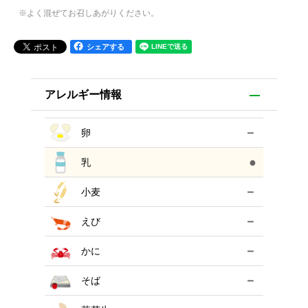
※よく混ぜてお召しあがりください。
シェアする
アレルギー情報
－
卵
●
乳
－
小麦
－
えび
－
かに
－
そば