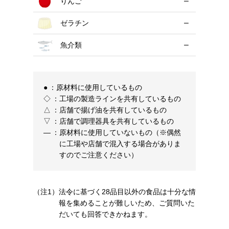
－
りんご
－
ゼラチン
－
魚介類
●
：
原材料に使用しているもの
◇
：
工場の製造ラインを共有しているもの
△
：
店舗で揚げ油を共有しているもの
▽
：
店舗で調理器具を共有しているもの
―
：
原材料に使用していないもの（※偶然
に工場や店舗で混入する場合がありま
すのでご注意ください）
（注1）
法令に基づく28品目以外の食品は十分な情
報を集めることが難しいため、ご質問いた
だいても回答できかねます。