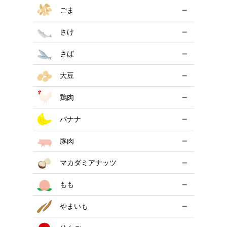
－
ごま
－
さけ
－
さば
－
大豆
－
鶏肉
－
バナナ
－
豚肉
－
マカダミアナッツ
－
もも
－
やまいも