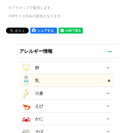
※プラカップで提供します。
※Mサイズのみの提供となります。
シェアする
アレルギー情報
－
卵
●
乳
－
小麦
－
えび
－
かに
－
そば