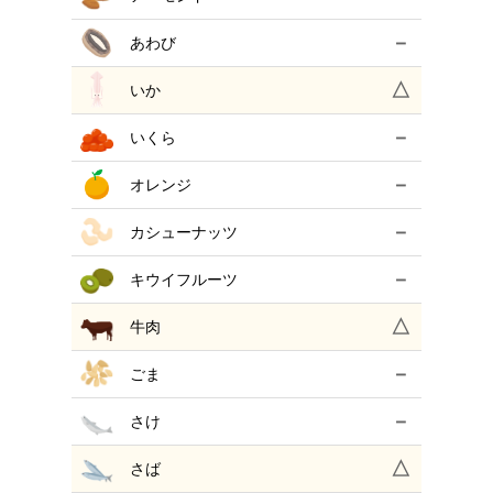
－
あわび
△
いか
－
いくら
－
オレンジ
－
カシューナッツ
－
キウイフルーツ
△
牛肉
－
ごま
－
さけ
△
さば