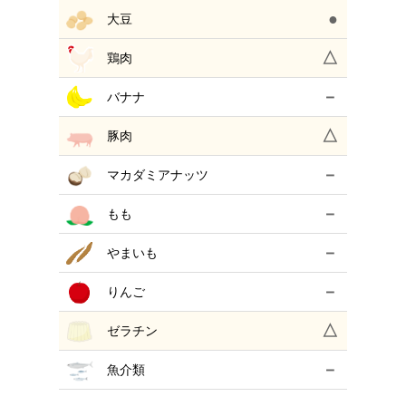
●
大豆
△
鶏肉
－
バナナ
△
豚肉
－
マカダミアナッツ
－
もも
－
やまいも
－
りんご
△
ゼラチン
－
魚介類