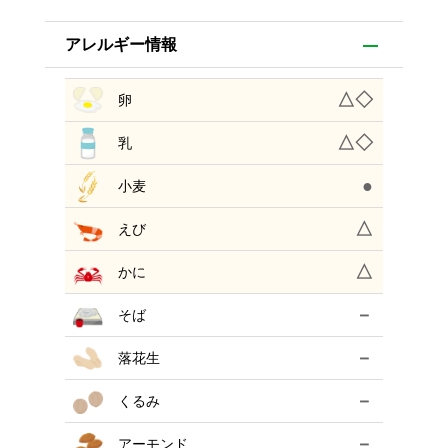
アレルギー情報
△◇
卵
△◇
乳
●
小麦
△
えび
△
かに
－
そば
－
落花生
－
くるみ
－
アーモンド