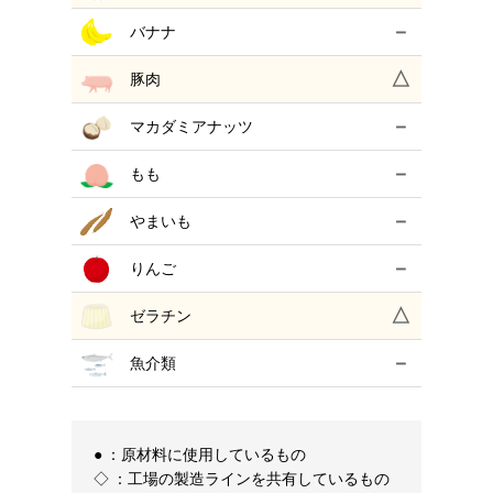
－
バナナ
△
豚肉
－
マカダミアナッツ
－
もも
－
やまいも
－
りんご
△
ゼラチン
－
魚介類
●
：
原材料に使用しているもの
◇
：
工場の製造ラインを共有しているもの