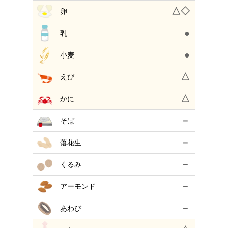
△◇
卵
●
乳
●
小麦
△
えび
△
かに
－
そば
－
落花生
－
くるみ
－
アーモンド
－
あわび