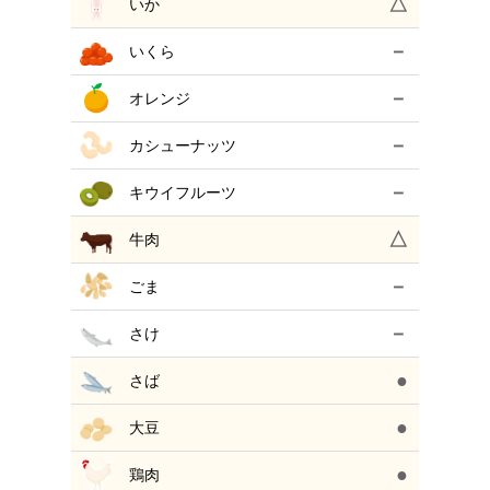
△
いか
－
いくら
－
オレンジ
－
カシューナッツ
－
キウイフルーツ
△
牛肉
－
ごま
－
さけ
●
さば
●
大豆
●
鶏肉