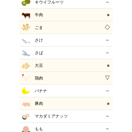
－
キウイフルーツ
●
牛肉
◇
ごま
－
さけ
－
さば
●
大豆
▽
鶏肉
－
バナナ
●
豚肉
－
マカダミアナッツ
－
もも