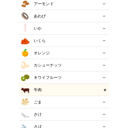
－
アーモンド
－
あわび
－
いか
－
いくら
－
オレンジ
－
カシューナッツ
－
キウイフルーツ
●
牛肉
－
ごま
－
さけ
－
さば