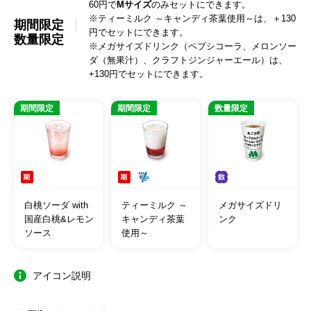
60円で
Mサイズ
のみセットにできます。
※ティーミルク ～キャンディ茶葉使用～は、＋130
期間限定
円でセットにできます。
数量限定
※メガサイズドリンク（ペプシコーラ、メロンソー
ダ（無果汁）、クラフトジンジャーエール）は、
+130円でセットにできます。
期間限定
期間限定
数量限定
白桃ソーダ with
ティーミルク ～
メガサイズドリ
国産白桃&レモン
キャンディ茶葉
ンク
ソース
使用～
アイコン説明