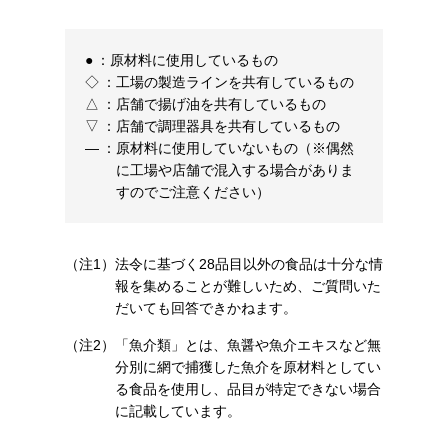
●
：
原材料に使用しているもの
◇
：
工場の製造ラインを共有しているもの
△
：
店舗で揚げ油を共有しているもの
▽
：
店舗で調理器具を共有しているもの
―
：
原材料に使用していないもの（※偶然
に工場や店舗で混入する場合がありま
すのでご注意ください）
（注1）
法令に基づく28品目以外の食品は十分な情
報を集めることが難しいため、ご質問いた
だいても回答できかねます。
（注2）
「魚介類」とは、魚醤や魚介エキスなど無
分別に網で捕獲した魚介を原材料としてい
る食品を使用し、品目が特定できない場合
に記載しています。