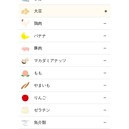
●
大豆
－
鶏肉
－
バナナ
－
豚肉
－
マカダミアナッツ
－
もも
－
やまいも
－
りんご
－
ゼラチン
－
魚介類