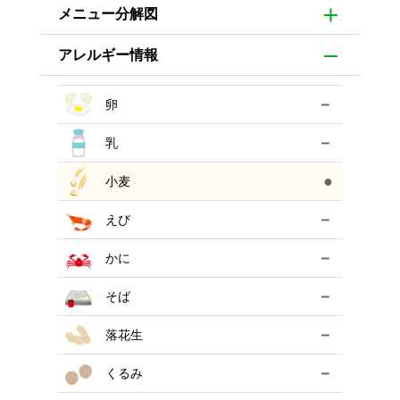
メニュー分解図
アレルギー情報
－
卵
－
乳
●
小麦
－
えび
－
かに
－
そば
－
落花生
－
くるみ