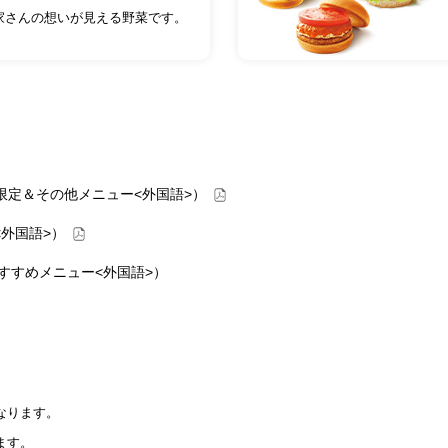
家さんの想いが見える野菜です。
 Japan（期間限定＆その他メニュー<外国語>）
ュー<外国語>）
モスのおすすめメニュー<外国語>）
なります。
ます。