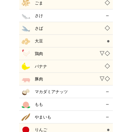
◇
ごま
－
さけ
◇
さば
●
大豆
▽◇
鶏肉
◇
バナナ
▽◇
豚肉
－
マカダミアナッツ
－
もも
－
やまいも
●
りんご