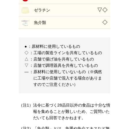
▽◇
ゼラチン
◇
魚介類
●
：
原材料に使用しているもの
◇
：
工場の製造ラインを共有しているもの
△
：
店舗で揚げ油を共有しているもの
▽
：
店舗で調理器具を共有しているもの
―
：
原材料に使用していないもの（※偶然
に工場や店舗で混入する場合がありま
すのでご注意ください）
（注1）
法令に基づく28品目以外の食品は十分な情
報を集めることが難しいため、ご質問いた
だいても回答できかねます。
（注2）
「魚介類」とは、魚醤や魚介エキスなど無